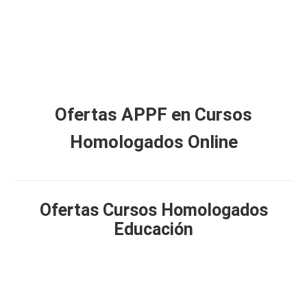
Ofertas APPF en Cursos
Homologados Online
Ofertas Cursos Homologados
Educación
¡Oferta!