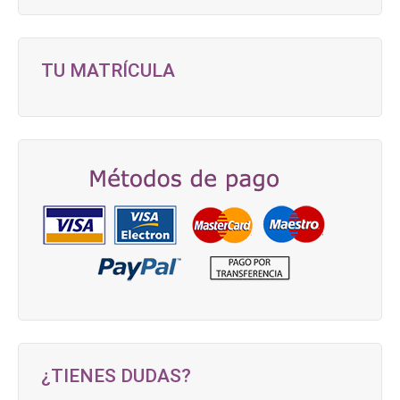
la
página
de
TU MATRÍCULA
producto
¿TIENES DUDAS?