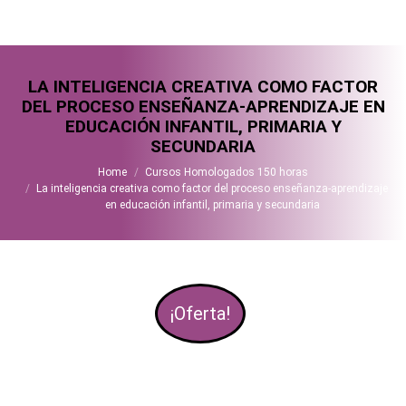
LA INTELIGENCIA CREATIVA COMO FACTOR
DEL PROCESO ENSEÑANZA-APRENDIZAJE EN
EDUCACIÓN INFANTIL, PRIMARIA Y
SECUNDARIA
You are here:
Home
Cursos Homologados 150 horas
La inteligencia creativa como factor del proceso enseñanza-aprendizaje
en educación infantil, primaria y secundaria
¡Oferta!