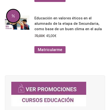
era:
es:
producto
en
70,00€.
45,00€.
tiene
la
múltiples
página
Educación en valores éticos en el
variantes.
de
alumnado de la etapa de Secundaria,
Las
producto
como base de un buen clima en el aula
opciones
El
El
70,00
€
45,00
€
se
precio
precio
pueden
original
actual
Este
Matricularme
elegir
era:
es:
producto
en
70,00€.
45,00€.
tiene
la
múltiples
página
variantes.
de
Las
producto
opciones
se
pueden
elegir
en