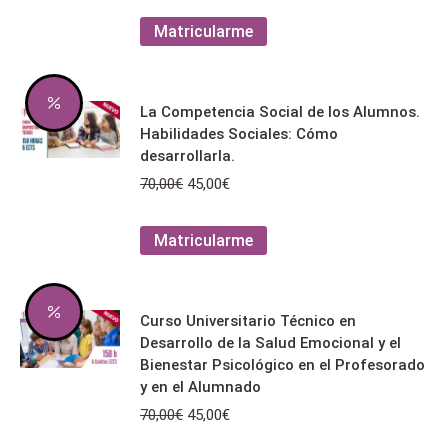
original
actual
Este
Matricularme
era:
es:
producto
70,00€.
45,00€.
tiene
múltiples
La Competencia Social de los Alumnos.
variantes.
Habilidades Sociales: Cómo
Las
desarrollarla.
opciones
El
El
70,00
€
45,00
€
se
precio
precio
pueden
original
actual
Este
Matricularme
elegir
era:
es:
producto
en
70,00€.
45,00€.
tiene
la
múltiples
página
Curso Universitario Técnico en
variantes.
de
Desarrollo de la Salud Emocional y el
Las
producto
Bienestar Psicológico en el Profesorado
opciones
y en el Alumnado
se
El
El
70,00
€
45,00
€
pueden
precio
precio