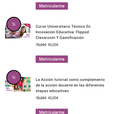
elegir
original
actual
Este
Matricularme
en
era:
es:
producto
la
70,00€.
45,00€.
tiene
página
múltiples
de
Curso Universitario Técnico En
variantes.
producto
Innovación Educativa: Flipped
Las
Classroom Y Gamificación
opciones
El
El
70,00
€
45,00
€
se
precio
precio
pueden
original
actual
Este
Matricularme
elegir
era:
es:
producto
en
70,00€.
45,00€.
tiene
la
múltiples
página
La Acción tutorial como complemento
variantes.
de
de la acción docente en las diferentes
Las
producto
etapas educativas
opciones
El
El
70,00
€
45,00
€
se
precio
precio
pueden
original
actual
Este
Matricularme
elegir