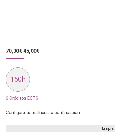
El
El
70,00
€
45,00
€
precio
precio
original
actual
era:
es:
70,00€.
45,00€.
150h
6 Créditos ECTS
Configura tu matrícula a continuación
Limpiar