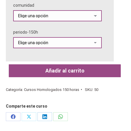
comunidad
periodo-150h
Añadir al carrito
Categoría:
Cursos Homologados 150 horas
SKU:
50
Comparte este curso
Share
Share
Share
Share
on
on
on
on