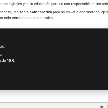
nos digitales y en la educación para un uso responsable de las red
oncepto, una
tabla comparativa
para no volver a confundirlos, eje
, no solo como recurso decorativo.
ción
ra
Desde
15 €
,