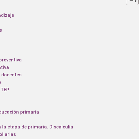
ndizaje
s
preventiva
ativa
a docentes
o
 TEP
ducación primaria
 la etapa de primaria. Discalculia
llarlas