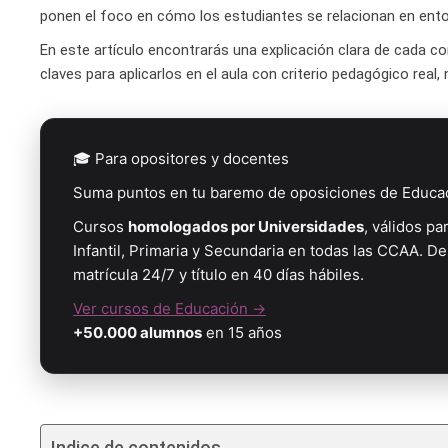
ponen el foco en cómo los estudiantes se relacionan en entor
En este artículo encontrarás una explicación clara de cada c
claves para aplicarlos en el aula con criterio pedagógico real
🎓 Para opositores y docentes
Suma puntos en tu baremo de oposiciones de Educa
Cursos
homologados por Universidades
, válidos pa
Infantil, Primaria y Secundaria en todas las CCAA. 
matrícula 24/7 y título en 40 días hábiles.
Ver cursos de Educación →
+50.000 alumnos
en 15 años
Indice de contenidos