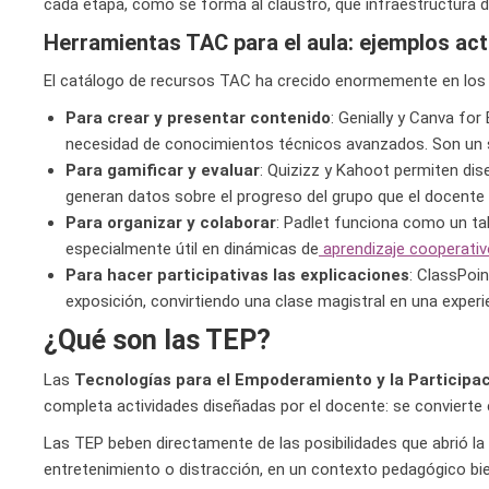
cada etapa, cómo se forma al claustro, qué infraestructura di
Herramientas TAC para el aula: ejemplos ac
El catálogo de recursos TAC ha crecido enormemente en los ú
Para crear y presentar contenido
: Genially y Canva fo
necesidad de conocimientos técnicos avanzados. Son un sal
Para gamificar y evaluar
: Quizizz y Kahoot permiten dis
generan datos sobre el progreso del grupo que el docente
Para organizar y colaborar
: Padlet funciona como un ta
especialmente útil en dinámicas de
aprendizaje cooperativ
Para hacer participativas las explicaciones
: ClassPoi
exposición, convirtiendo una clase magistral en una experie
¿Qué son las TEP?
Las
Tecnologías para el Empoderamiento y la Participa
completa actividades diseñadas por el docente: se convierte
Las TEP beben directamente de las posibilidades que abrió la
entretenimiento o distracción, en un contexto pedagógico bie