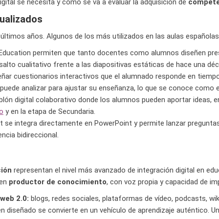
gital se necesita y cómo se va a evaluar la adquisición de
competen
tualizados
ltimos años. Algunos de los más utilizados en las aulas españolas 
r Education permiten que tanto docentes como alumnos diseñen prese
to cualitativo frente a las diapositivas estáticas de hace una déc
eñar cuestionarios interactivos que el alumnado responde en tiempo
 puede analizar para ajustar su enseñanza, lo que se conoce como e
blón digital colaborativo donde los alumnos pueden aportar ideas, 
o
y en la etapa de Secundaria.
nt se integra directamente en PowerPoint y permite lanzar pregunta
ncia bidireccional.
ción
representan el nivel más avanzado de integración digital en ed
 en
productor de conocimiento
, con voz propia y capacidad de im
web 2.0:
blogs, redes sociales, plataformas de vídeo, podcasts, wik
n diseñado se convierte en un vehículo de aprendizaje auténtico. Un