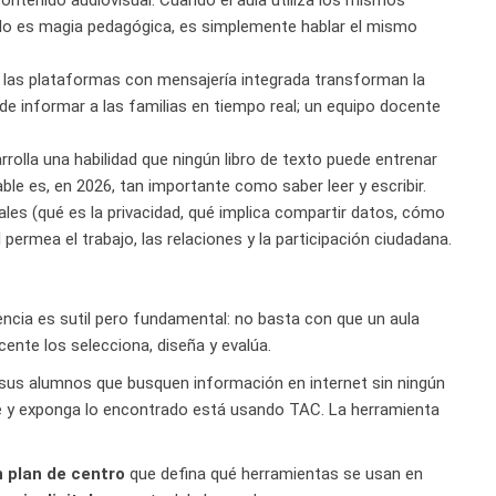
contenido audiovisual. Cuando el aula utiliza los mismos
 No es magia pedagógica, es simplemente hablar el mismo
o las plataformas con mensajería integrada transforman la
de informar a las familias en tiempo real; un equipo docente
rolla una habilidad que ningún libro de texto puede entrenar
able es, en 2026, tan importante como saber leer y escribir.
les (qué es la privacidad, qué implica compartir datos, cómo
ermea el trabajo, las relaciones y la participación ciudadana.
encia es sutil pero fundamental: no basta con que un aula
cente los selecciona, diseña y evalúa.
 sus alumnos que busquen información en internet sin ningún
ce y exponga lo encontrado está usando TAC. La herramienta
 plan de centro
que defina qué herramientas se usan en