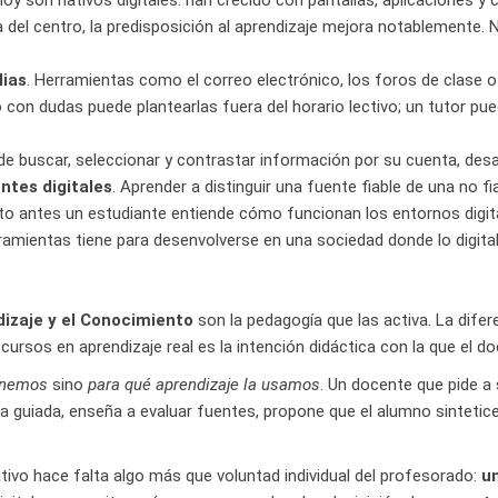
hoy son nativos digitales: han crecido con pantallas, aplicaciones y 
del centro, la predisposición al aprendizaje mejora notablemente.
lias
. Herramientas como el correo electrónico, los foros de clase 
 con dudas puede plantearlas fuera del horario lectivo; un tutor pue
e buscar, seleccionar y contrastar información por su cuenta, desar
ntes digitales
. Aprender a distinguir una fuente fiable de una no fi
to antes un estudiante entiende cómo funcionan los entornos digita
ientas tiene para desenvolverse en una sociedad donde lo digital p
dizaje y el Conocimiento
son la pedagogía que las activa. La difer
cursos en aprendizaje real es la intención didáctica con la que el do
enemos
sino
para qué aprendizaje la usamos
. Un docente que pide a
a guiada, enseña a evaluar fuentes, propone que el alumno sinteti
vo hace falta algo más que voluntad individual del profesorado:
un