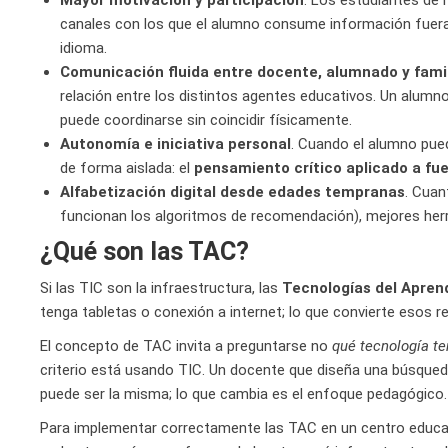
Mayor motivación y participación
. Los estudiantes de 
canales con los que el alumno consume información fuera 
idioma.
Comunicación fluida entre docente, alumnado y fami
relación entre los distintos agentes educativos. Un alumno
puede coordinarse sin coincidir físicamente.
Autonomía e iniciativa personal
. Cuando el alumno pued
de forma aislada: el
pensamiento crítico aplicado a fue
Alfabetización digital desde edades tempranas
. Cuan
funcionan los algoritmos de recomendación), mejores herram
¿Qué son las TAC?
Si las TIC son la infraestructura, las
Tecnologías del Apren
tenga tabletas o conexión a internet; lo que convierte esos re
El concepto de TAC invita a preguntarse no
qué tecnología t
criterio está usando TIC. Un docente que diseña una búsqued
puede ser la misma; lo que cambia es el enfoque pedagógico.
Para implementar correctamente las TAC en un centro educati