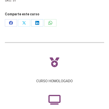
SKU:
51
Comparte este curso
Share
Share
Share
Share
on
on
on
on
Facebook
X
LinkedIn
WhatsApp
CURSO HOMOLOGADO