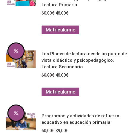
Las
Lectura Primaria
opciones
El
El
60,00
€
48,00
€
se
precio
precio
pueden
original
actual
Este
Matricularme
elegir
era:
es:
producto
en
60,00€.
48,00€.
tiene
la
múltiples
página
Los Planes de lectura desde un punto de
variantes.
de
vista didáctico y psicopedagógico.
Las
producto
Lectura Secundaria
opciones
El
El
60,00
€
48,00
€
se
precio
precio
pueden
original
actual
Este
Matricularme
elegir
era:
es:
producto
en
60,00€.
48,00€.
tiene
la
múltiples
página
Programas y actividades de refuerzo
variantes.
de
educativo en educación primaria
Las
producto
El
El
60,00
€
39,00
€