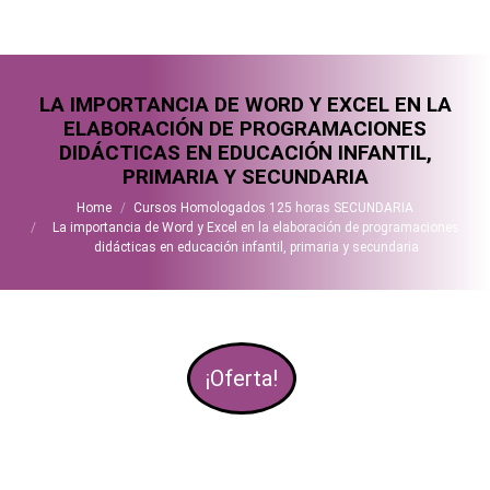
LA IMPORTANCIA DE WORD Y EXCEL EN LA
ELABORACIÓN DE PROGRAMACIONES
DIDÁCTICAS EN EDUCACIÓN INFANTIL,
PRIMARIA Y SECUNDARIA
You are here:
Home
Cursos Homologados 125 horas SECUNDARIA
La importancia de Word y Excel en la elaboración de programaciones
didácticas en educación infantil, primaria y secundaria
¡Oferta!