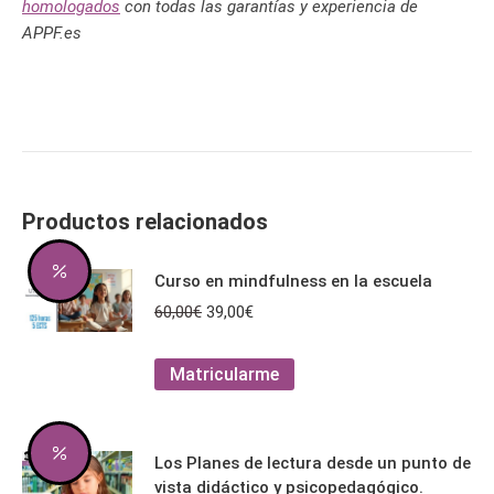
homologados
con todas las garantías y experiencia de
APPF.es
Productos relacionados
Curso en mindfulness en la escuela
El
El
60,00
€
39,00
€
precio
precio
original
actual
Este
Matricularme
era:
es:
producto
60,00€.
39,00€.
tiene
múltiples
Los Planes de lectura desde un punto de
variantes.
vista didáctico y psicopedagógico.