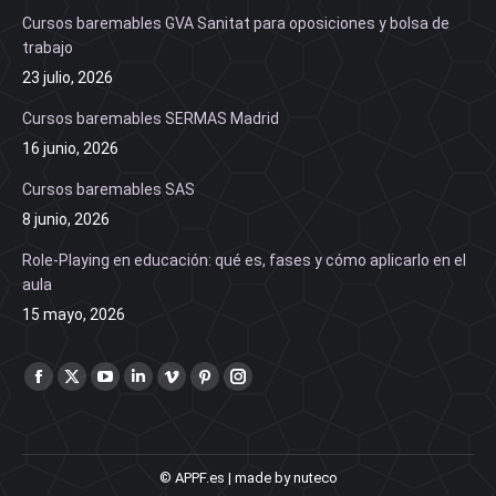
Cursos baremables GVA Sanitat para oposiciones y bolsa de
trabajo
23 julio, 2026
Cursos baremables SERMAS Madrid
16 junio, 2026
Cursos baremables SAS
8 junio, 2026
Role-Playing en educación: qué es, fases y cómo aplicarlo en el
aula
15 mayo, 2026
Find us on:
Facebook
X
YouTube
Linkedin
Vimeo
Pinterest
Instagram
page
page
page
page
page
page
page
opens
opens
opens
opens
opens
opens
opens
in
in
in
in
in
in
in
© APPF.es | made by nuteco