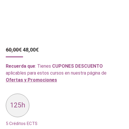
El
El
60,00
€
48,00
€
precio
precio
original
actual
Recuerda que
: Tienes
CUPONES DESCUENTO
era:
es:
aplicables para estos cursos en nuestra página de
60,00€.
48,00€.
Ofertas y Promociones
125h
5 Créditos ECTS