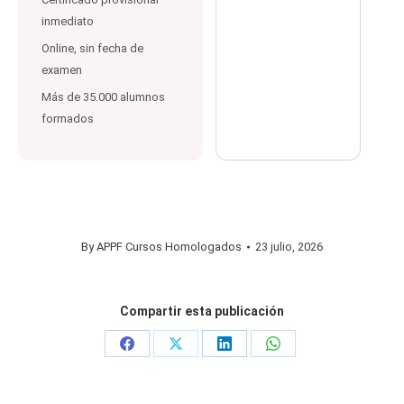
inmediato
Online, sin fecha de
examen
Más de 35.000 alumnos
formados
By
APPF Cursos Homologados
23 julio, 2026
Compartir esta publicación
Share
Share
Share
Share
on
on
on
on