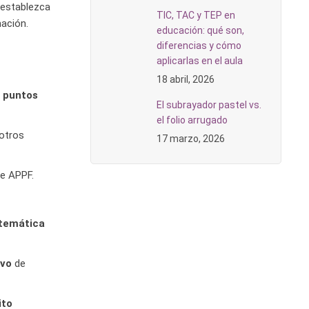
 establezca
TIC, TAC y TEP en
mación.
educación: qué son,
diferencias y cómo
aplicarlas en el aula
18 abril, 2026
s puntos
El subrayador pastel vs.
el folio arrugado
“otros
17 marzo, 2026
e APPF.
 temática
ivo
de
ito