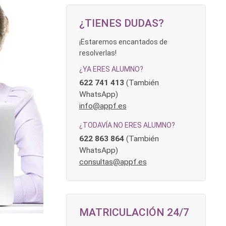
¿TIENES DUDAS?
¡Estaremos encantados de
resolverlas!
¿YA ERES ALUMNO?
622 741 413
(También
WhatsApp)
info@appf.es
¿TODAVÍA NO ERES ALUMNO?
622 863 864
(También
WhatsApp)
consultas@appf.es
MATRICULACIÓN 24/7