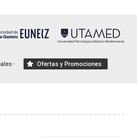
TU MATRICULA
iales
Ofertas y Promociones
ntúan para oposiciones?…