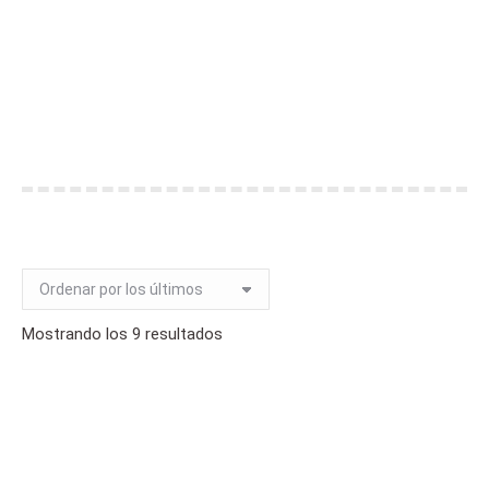
CURSOS HOMOLOGADOS 150
HORAS
You are here:
Home
Cursos Homologados 150 horas
Ordenado
Mostrando los 9 resultados
por
los
últimos