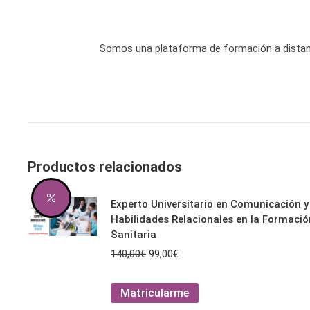
Somos una plataforma de formación a distan
Productos relacionados
Experto Universitario en Comunicación y
Habilidades Relacionales en la Formació
Sanitaria
El
El
140,00
€
99,00
€
precio
precio
original
actual
Este
Matricularme
era:
es:
producto