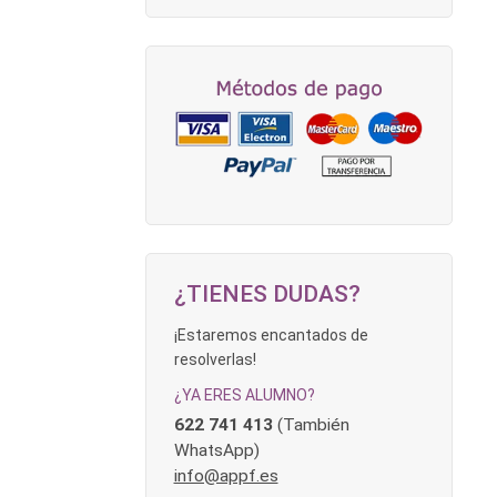
¿TIENES DUDAS?
¡Estaremos encantados de
resolverlas!
¿YA ERES ALUMNO?
622 741 413
(También
WhatsApp)
info@appf.es