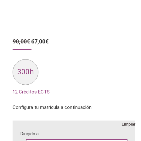
El
El
90,00
€
67,00
€
precio
precio
original
actual
era:
es:
90,00€.
67,00€.
300h
12 Créditos ECTS
Configura tu matrícula a continuación
Limpiar
Dirigido a