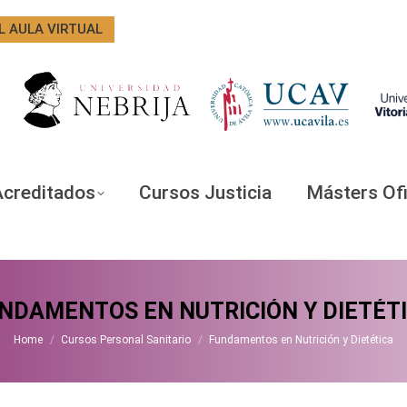
L AULA VIRTUAL
Acreditados
Cursos Justicia
Másters Ofi
NDAMENTOS EN NUTRICIÓN Y DIETÉT
You are here:
Home
Cursos Personal Sanitario
Fundamentos en Nutrición y Dietética