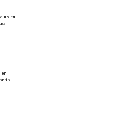
ación en
as
 en
mería