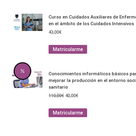
140,00€.
99,00€.
tiene
múltiples
Curso en Cuidados Auxiliares de Enferm
variantes.
en el ámbito de los Cuidados Intensivos
Las
43,00
€
opciones
se
Este
Matricularme
pueden
producto
elegir
tiene
en
múltiples
la
Conocimientos informáticos básicos pa
variantes.
página
mejorar la producción en el entorno soci
Las
de
sanitario
opciones
producto
El
El
110,00
€
40,00
€
se
precio
precio
pueden
original
actual
Este
Matricularme
elegir
era:
es:
producto
en
110,00€.
40,00€.
tiene
la
múltiples
página