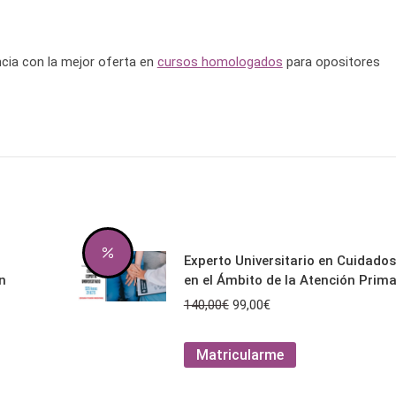
cia con la mejor oferta en
cursos homologados
para opositores
Experto Universitario en Cuidados
n
en el Ámbito de la Atención Prima
El
El
140,00
€
99,00
€
precio
precio
original
actual
Este
Matricularme
era:
es:
producto
140,00€.
99,00€.
tiene