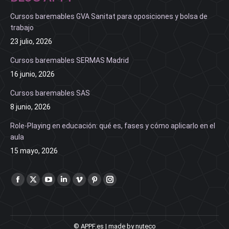
Cursos baremables GVA Sanitat para oposiciones y bolsa de
trabajo
23 julio, 2026
Cursos baremables SERMAS Madrid
16 junio, 2026
Cursos baremables SAS
8 junio, 2026
Role-Playing en educación: qué es, fases y cómo aplicarlo en el
aula
15 mayo, 2026
Find us on:
Facebook
X
YouTube
Linkedin
Vimeo
Pinterest
Instagram
page
page
page
page
page
page
page
opens
opens
opens
opens
opens
opens
opens
in
in
in
in
in
in
in
© APPF.es | made by nuteco