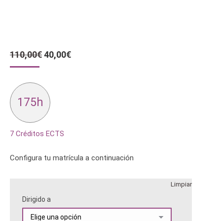
El
El
110,00
€
40,00
€
precio
precio
original
actual
era:
es:
110,00€.
40,00€.
175h
7 Créditos ECTS
Configura tu matrícula a continuación
Limpiar
Dirigido a