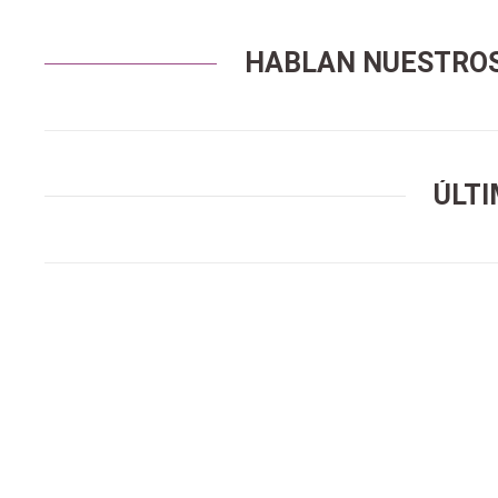
HABLAN NUESTRO
ÚLTI
Educación Infantil
Educación Primaria
Educación Secundaria
Oposiciones Educación
Preparación de oposiciones