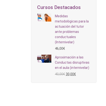
Cursos Destacados
Medidas
metodológicas para la
actuación del tutor
ante problemas
conductuales
(Internivelar)
46,00
€
rosis
Aproximación a las
rtiva,
Conductas disruptivas
arnos a
en el aula (internivelar)
de ante
El
El
40,00
€
30,00
€
dulas de
precio
precio
original
actual
era:
es:
40,00€.
30,00€.