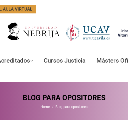
L AULA VIRTUAL
Acreditados
Cursos Justicia
Másters Ofi
BLOG PARA OPOSITORES
You are here:
Home
Blog para opositores