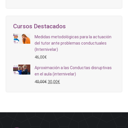
Blog
Cursos Destacados
Medidas metodológicas para la actuación
del tutor ante problemas conductuales
(Internivelar)
46,00
€
Aproximación a las Conductas disruptivas
en el aula (internivelar)
El
El
40,00
€
30,00
€
precio
precio
original
actual
era:
es:
40,00€.
30,00€.