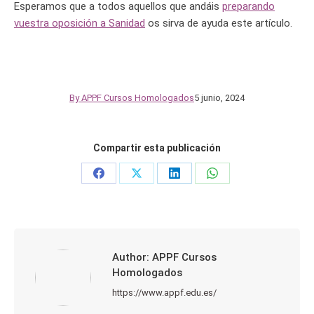
Esperamos que a todos aquellos que andáis
preparando
vuestra oposición a Sanidad
os sirva de ayuda este artículo.
By
APPF Cursos Homologados
5 junio, 2024
Compartir esta publicación
Share
Share
Share
Share
on
on
on
on
Facebook
X
LinkedIn
WhatsApp
Author:
APPF Cursos
Homologados
https://www.appf.edu.es/