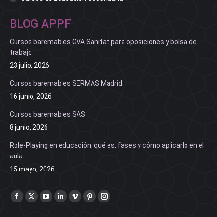
BLOG APPF
Cursos baremables GVA Sanitat para oposiciones y bolsa de
trabajo
23 julio, 2026
Cursos baremables SERMAS Madrid
16 junio, 2026
Cursos baremables SAS
8 junio, 2026
Role-Playing en educación: qué es, fases y cómo aplicarlo en el
aula
15 mayo, 2026
Find us on:
Facebook
X
YouTube
Linkedin
Vimeo
Pinterest
Instagram
page
page
page
page
page
page
page