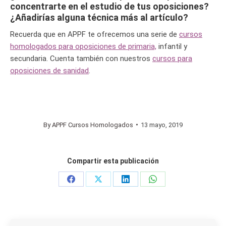
concentrarte en el estudio de tus oposiciones?
¿Añadirías alguna técnica más al artículo?
Recuerda que en APPF te ofrecemos una serie de
cursos
homologados para oposiciones de primaria,
infantil y
secundaria. Cuenta también con nuestros
cursos para
oposiciones de sanidad
.
By
APPF Cursos Homologados
13 mayo, 2019
Compartir esta publicación
Share
Share
Share
Share
on
on
on
on
Facebook
X
LinkedIn
WhatsApp