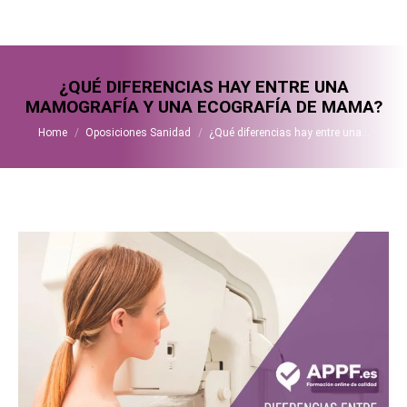
¿QUÉ DIFERENCIAS HAY ENTRE UNA
MAMOGRAFÍA Y UNA ECOGRAFÍA DE MAMA?
You are here:
Home
Oposiciones Sanidad
¿Qué diferencias hay entre una…