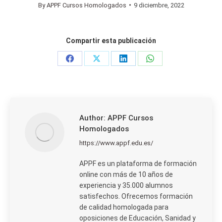
By
APPF Cursos Homologados
9 diciembre, 2022
Compartir esta publicación
Share
Share
Share
Share
on
on
on
on
Facebook
X
LinkedIn
WhatsApp
Author:
APPF Cursos
Homologados
https://www.appf.edu.es/
APPF es un plataforma de formación
online con más de 10 años de
experiencia y 35.000 alumnos
satisfechos. Ofrecemos formación
de calidad homologada para
oposiciones de Educación, Sanidad y