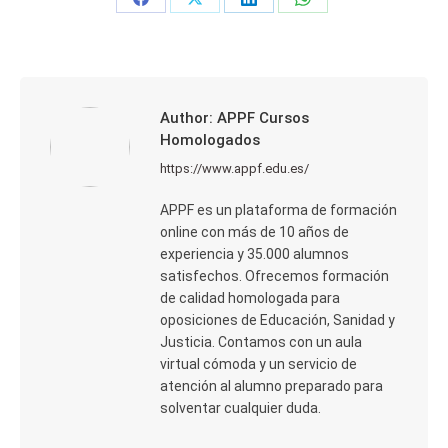
Share
Share
Share
Share
on
on
on
on
Facebook
X
LinkedIn
WhatsApp
Author:
APPF Cursos
Homologados
https://www.appf.edu.es/
APPF es un plataforma de formación
online con más de 10 años de
experiencia y 35.000 alumnos
satisfechos. Ofrecemos formación
de calidad homologada para
oposiciones de Educación, Sanidad y
Justicia. Contamos con un aula
virtual cómoda y un servicio de
atención al alumno preparado para
solventar cualquier duda.