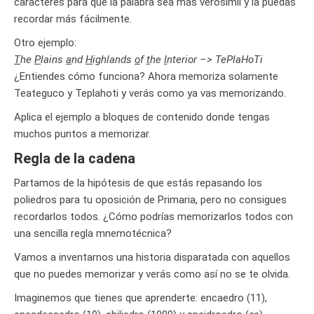
caracteres para que la palabra sea más verosímil y la puedas
recordar más fácilmente.
Otro ejemplo:
T
he
P
lains
a
nd
H
ighlands
o
f
t
he
I
nterior –> TePlaHoTi
¿Entiendes cómo funciona? Ahora memoriza solamente
Teateguco y Teplahoti y verás como ya vas memorizando.
Aplica el ejemplo a bloques de contenido donde tengas
muchos puntos a memorizar.
Regla de la cadena
Partamos de la hipótesis de que estás repasando los
poliedros para tu oposición de Primaria, pero no consigues
recordarlos todos. ¿Cómo podrías memorizarlos todos con
una sencilla regla mnemotécnica?
Vamos a inventarnos una historia disparatada con aquellos
que no puedes memorizar y verás como así no se te olvida.
Imaginemos que tienes que aprenderte: encaedro (11),