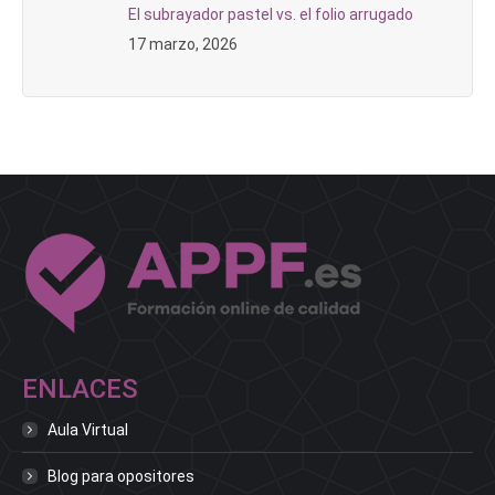
El subrayador pastel vs. el folio arrugado
17 marzo, 2026
ENLACES
Aula Virtual
Blog para opositores