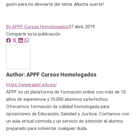
guión para no desviarte del tema. ¡Mucha suerte!
By
APPF Cursos Homologados
27 abril, 2019
Compartir esta publicación
Share
Share
Share
Share
on
on
on
on
Facebook
X
LinkedIn
WhatsApp
Author:
APPF Cursos Homologados
https://www.appf.edu.es/
APPF es un plataforma de formación online con más de 10
años de experiencia y 35.000 alumnos satisfechos.
Ofrecemos formación de calidad homologada para
oposiciones de Educación, Sanidad y Justicia. Contamos con
un aula virtual cómoda y un servicio de atención al alumno
preparado para solventar cualquier duda.