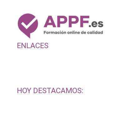
ENLACES
Aula Virtual
Blog para opositores
Dudas
Mapa del Sitio
Contactar
HOY DESTACAMOS:
¿Qué cursos puntúan para oposiciones? Guía 2025
¿Qué son los créditos ECTS y cuántas horas
equivalen?
Cursos de Celador acreditados y baremables para
oposiciones y bolsas de empleo
Cursos Sanitarios Acreditados para Oposiciones y