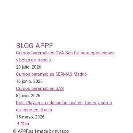
Bolsas de Sanidad
Cursos para auxiliares de enfermería homologados
(TCAE)
Cursos de Educación Infantil
Cursos de Educación Primaria
Cursos de Educación Secundaria
BLOG APPF
Cursos baremables GVA Sanitat para oposiciones
y bolsa de trabajo
23 julio, 2026
Cursos baremables SERMAS Madrid
16 junio, 2026
Cursos baremables SAS
8 junio, 2026
Role-Playing en educación: qué es, fases y cómo
aplicarlo en el aula
15 mayo, 2026
Facebook
X
YouTube
Linkedin
Vimeo
Pinterest
Instagram
Find us on:
page
page
page
page
page
page
page
© APPF.es | made by nuteco