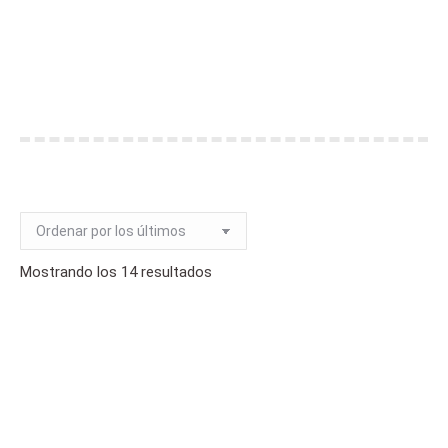
CURSOS PERSONAL NO SANITARIO
You are here:
Home
Cursos Personal NO Sanitario
Ordenado
Mostrando los 14 resultados
por
los
últimos