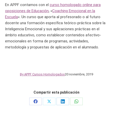
En APPF contamos con el
curso homologado online para
oposiciones de Educación
, «
Coaching Emocional en la
Escuela
«. Un curso que aporta al profesorado o al futuro
docente una formación específica teórico-práctica sobre la
Inteligencia Emocional y sus aplicaciones prácticas en el
ámbito educativo, como establecer contenidos afectivo-
emocionales en forma de programas, actividades,
metodología y propuestas de aplicación en el alumnado.
By
APPF Cursos Homologados
20 noviembre, 2019
Compartir esta publicación
Share
Share
Share
Share
on
on
on
on