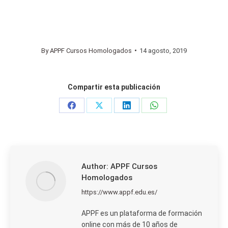
By
APPF Cursos Homologados
14 agosto, 2019
Compartir esta publicación
Share
Share
Share
Share
on
on
on
on
Facebook
X
LinkedIn
WhatsApp
Author:
APPF Cursos
Homologados
https://www.appf.edu.es/
APPF es un plataforma de formación
online con más de 10 años de