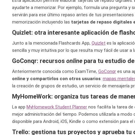
Esta aplicación permite elaborar tarjetas de repaso digitales.
ayudarte a memorizar. Por ejemplo, formula una pregunta y su
servirán para ese último repaso antes de tus presentaciones 
memorización incluyendo las
tarjetas de repaso digitales
Quizlet: otra interesante aplicación de flas
Junto a la mencionada Flashcards App,
Quizlet
es la aplicaci
sencilla y muy intuitiva por lo que resulta muy fácil de usar a
GoConqr: recursos
online
para tu estudio de
Anteriormente conocida como ExamTime,
GoConqr
es una a
online y compartirlos con otros usuarios
:
mapas mentale
la creación de grupos de estudio, un servicio de mensajería pr
MyHomeWork: organiza tus tareas de manera
La app
MyHomework Student Planner
nos facilita la tarea d
mejor administración del tiempo. Podemos utilizarla a modo d
disponible para Android, iOS, Kindle o como extensión para 
Trello: gestiona tus proyectos y aprueba tu