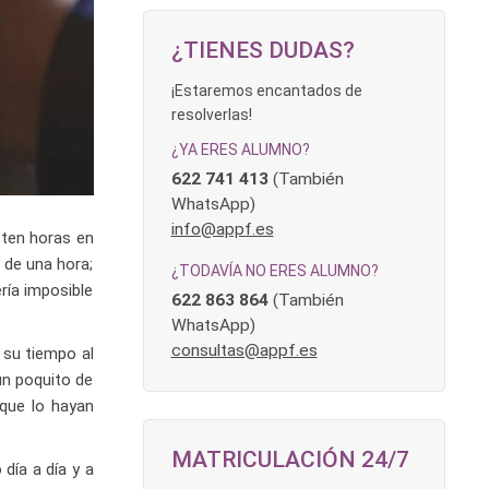
¿TIENES DUDAS?
¡Estaremos encantados de
resolverlas!
¿YA ERES ALUMNO?
622 741 413
(También
WhatsApp)
info@appf.es
sten horas en
 de una hora;
¿TODAVÍA NO ERES ALUMNO?
ría imposible
622 863 864
(También
WhatsApp)
consultas@appf.es
 su tiempo al
un poquito de
 que lo hayan
MATRICULACIÓN 24/7
día a día y a