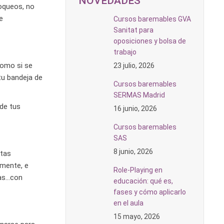
NOVEDADES
loqueos, no
e
Cursos baremables GVA
Sanitat para
oposiciones y bolsa de
trabajo
omo si se
23 julio, 2026
tu bandeja de
Cursos baremables
SERMAS Madrid
 de tus
16 junio, 2026
Cursos baremables
SAS
8 junio, 2026
ntas
lmente, e
Role-Playing en
tas…con
educación: qué es,
fases y cómo aplicarlo
en el aula
15 mayo, 2026