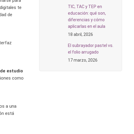
inarse para
TIC, TAC y TEP en
igitales te
educación: qué son,
idad de
diferencias y cómo
aplicarlas en el aula
18 abril, 2026
terfaz
El subrayador pastel vs.
el folio arrugado
17 marzo, 2026
 de estudio
nciones como
nos a una
ión está