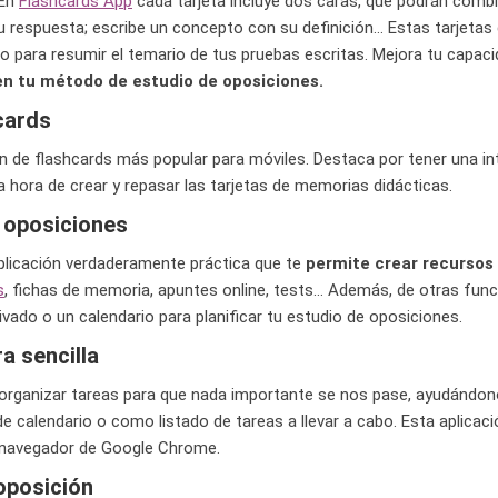
 En
Flashcards App
cada tarjeta incluye dos caras, que podrán comb
 respuesta; escribe un concepto con su definición… Estas tarjetas d
o para resumir el temario de tus pruebas escritas. Mejora tu capac
 en tu método de estudio de oposiciones.
hcards
ón de flashcards más popular para móviles. Destaca por tener una in
 la hora de crear y repasar las tarjetas de memorias didácticas.
 oposiciones
plicación verdaderamente práctica que te
permite crear recursos
s
, fichas de memoria, apuntes online, tests… Además, de otras fu
ivado o un calendario para planificar tu estudio de oposiciones.
 sencilla
e organizar tareas para que nada importante se nos pase, ayudándo
e calendario o como listado de tareas a llevar a cabo. Esta aplicac
el navegador de Google Chrome.
 oposición