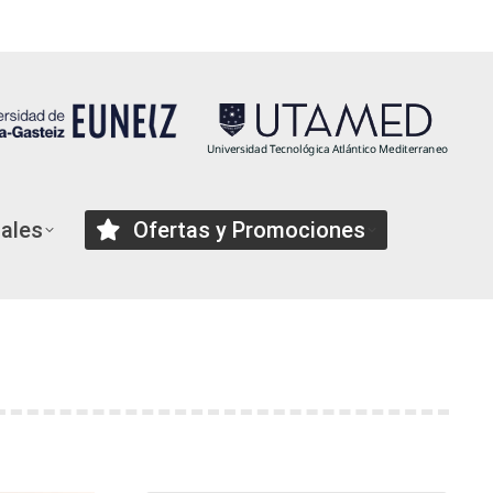
TU MATRICULA
iales
Ofertas y Promociones
nes
Apps que te ayudarán a…