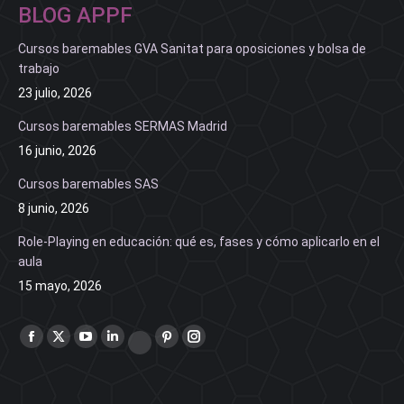
BLOG APPF
Cursos baremables GVA Sanitat para oposiciones y bolsa de
trabajo
23 julio, 2026
Cursos baremables SERMAS Madrid
16 junio, 2026
Cursos baremables SAS
8 junio, 2026
Role-Playing en educación: qué es, fases y cómo aplicarlo en el
aula
15 mayo, 2026
Find us on:
Facebook
X
YouTube
Linkedin
Pinterest
Instagram
Vimeo
page
page
page
page
page
page
page
opens
opens
opens
opens
opens
opens
opens