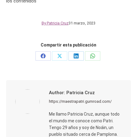
los contenidos
By
Patricia Cruz
31 marzo, 2023
Compartir esta publicación
Share
Share
Share
Share
on
on
on
on
Facebook
X
LinkedIn
WhatsApp
Author:
Patricia Cruz
https://maestrapatri.gumroad.com/
Me llamo Patricia Cruz, aunque todo
el mundo me conoce como Patri.
Tengo 29 años y soy de Noáin, un
pueblo situado cerca de Pamplona.