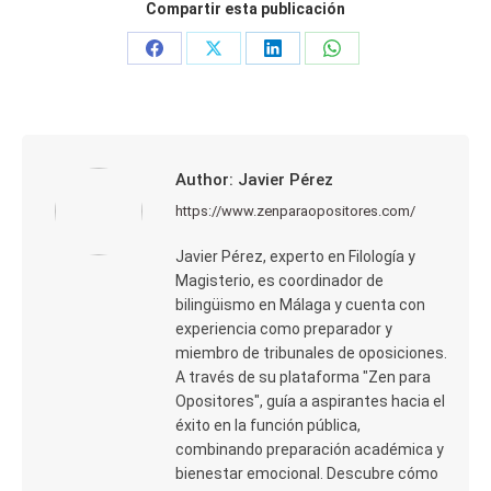
Compartir esta publicación
Share
Share
Share
Share
on
on
on
on
Facebook
X
LinkedIn
WhatsApp
Author:
Javier Pérez
https://www.zenparaopositores.com/
Javier Pérez, experto en Filología y
Magisterio, es coordinador de
bilingüismo en Málaga y cuenta con
experiencia como preparador y
miembro de tribunales de oposiciones.
A través de su plataforma "Zen para
Opositores", guía a aspirantes hacia el
éxito en la función pública,
combinando preparación académica y
bienestar emocional. Descubre cómo