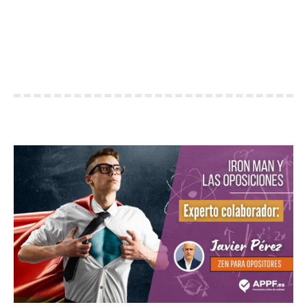
IRON MAN Y LAS OPOSICIONES
You are here:
Home
Expertos colaboradores
Iron Man y las oposiciones