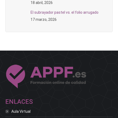
18 abril, 2026
El subrayador pastel vs. el folio arrugado
17 marzo, 2026
ENLACES
Aula Virtual