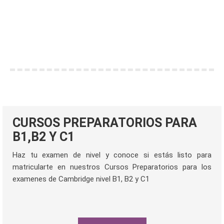
CURSOS DE IDIOMAS
You are here:
Home
Cursos de Idiomas
CURSOS PREPARATORIOS PARA
B1,B2 Y C1
Haz tu examen de nivel y conoce si estás listo para
matricularte en nuestros Cursos Preparatorios para los
examenes de Cambridge nivel B1, B2 y C1