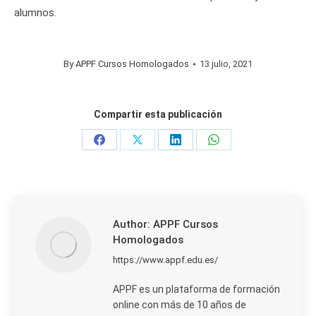
alumnos.
By
APPF Cursos Homologados
13 julio, 2021
Compartir esta publicación
Share
Share
Share
Share
on
on
on
on
Facebook
X
LinkedIn
WhatsApp
Author:
APPF Cursos
Homologados
https://www.appf.edu.es/
APPF es un plataforma de formación
online con más de 10 años de