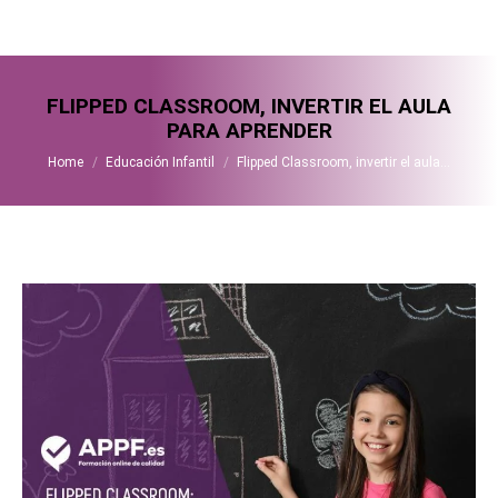
FLIPPED CLASSROOM, INVERTIR EL AULA
PARA APRENDER
You are here:
Home
Educación Infantil
Flipped Classroom, invertir el aula…