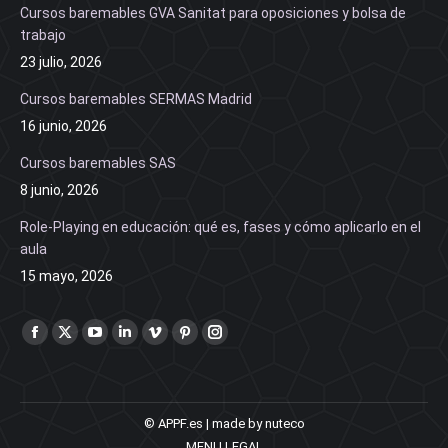
Cursos baremables GVA Sanitat para oposiciones y bolsa de
trabajo
23 julio, 2026
Cursos baremables SERMAS Madrid
16 junio, 2026
Cursos baremables SAS
8 junio, 2026
Role-Playing en educación: qué es, fases y cómo aplicarlo en el
aula
15 mayo, 2026
Find us on:
Facebook
X
YouTube
Linkedin
Vimeo
Pinterest
Instagram
page
page
page
page
page
page
page
opens
opens
opens
opens
opens
opens
opens
in
in
in
in
in
in
in
© APPF.es | made by nuteco
MENU LEGAL
new
new
new
new
new
new
new